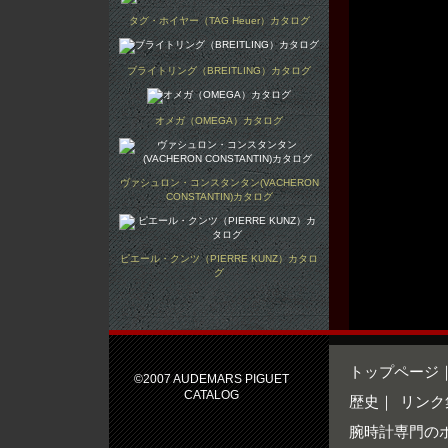
タグ・ホイヤー（TAG Heuer）カタログ
ブライトリング（BREITLING）カタログ
オメガ（OMEGA）カタログ
ヴァシュロン・コンスタンタン(VACHERON
CONSTANTIN)カタログ
ピエール・クンツ（PIERRE KUNZ）カタロ
グ
トップページ
©2007 AUDEMARS PIGUET
CATALOG
歴史
｜
リンク
腕時計専門の