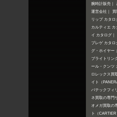
腕時計販売
｜
運営会社
｜
買
リップ カタロ
カルティエ カ
イ カタログ
｜
ブレゲ カタロ
グ・ホイヤー 
ブライトリング
ール・クンツ 
ロレックス買取の
イト（PANERA
パテックフィリ
ネ買取の専門サイ
オメガ買取の専門
ト（CARTIER 