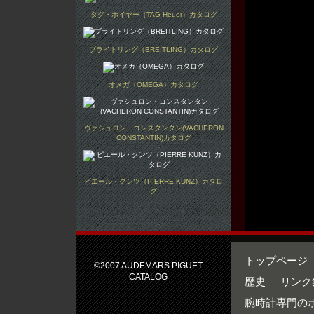
タグ・ホイヤー（TAG Heuer）カタログ
ブライトリング（BREITLING）カタログ
オメガ（OMEGA）カタログ
ヴァシュロン・コンスタンタン(VACHERON
CONSTANTIN)カタログ
ピエール・クンツ（PIERRE KUNZ）カタロ
グ
トップページ
©2007 AUDEMARS PIGUET
CATALOG
歴史
｜
リンク
腕時計専門の